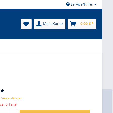
Service/Hilfe
Mein Konto
0,00 € *
 *
l. Versandkosten
 ca. 5 Tage