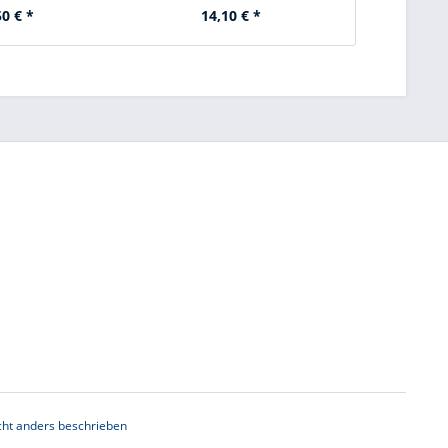
50 € *
14,10 € *
24
ht anders beschrieben