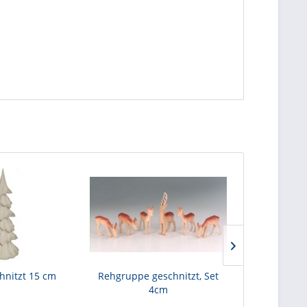
nitzt 15 cm
Rehgruppe geschnitzt, Set
Rehgruppe 
4cm