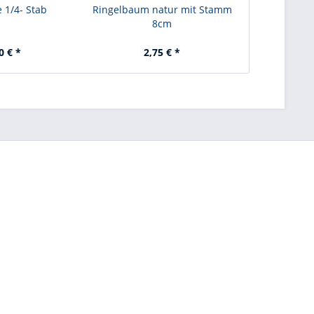
e 1/4- Stab
Ringelbaum natur mit Stamm
Ringelbaum 
8cm
0 € *
2,75 € *
2,