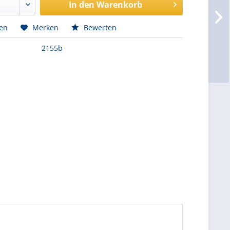
In den
Warenkorb
hen
Merken
Bewerten
2155b