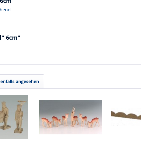
 6cm"
tehend
l" 6cm"
enfalls angesehen