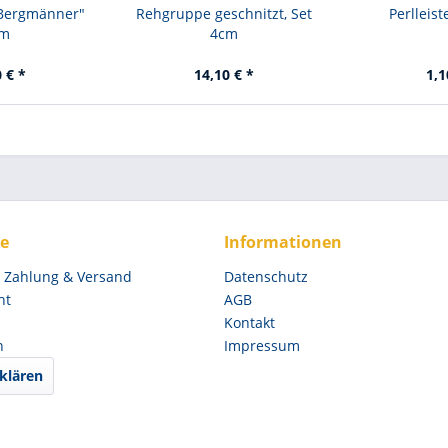
"Bergmänner"
Rehgruppe geschnitzt, Set
Perlleist
cm
4cm
 € *
14,10 € *
1,1
ce
Informationen
, Zahlung & Versand
Datenschutz
ht
AGB
Kontakt
n
Impressum
klären