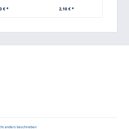
0 € *
2,10 € *
12
ht anders beschrieben