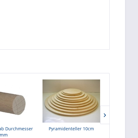
ab Durchmesser
Pyramidenteller 10cm
Pyramide
6mm