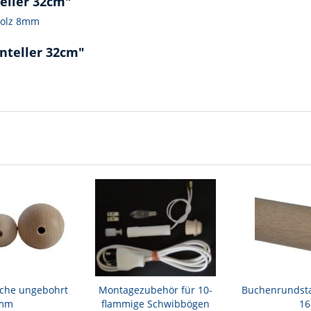
eller 32cm"
holz 8mm
nteller 32cm"
uche ungebohrt
Montagezubehör für 10-
Buchenrundst
 mm
flammige Schwibbögen
1