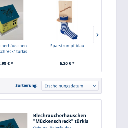
ucherhäuschen
Sparstrumpf blau
Sparst
chreck" türkis
,99 € *
6,20 € *
6,
Sortierung:
Blechräucherhäuschen
"Mückenschreck" türkis
Original Beierfelder