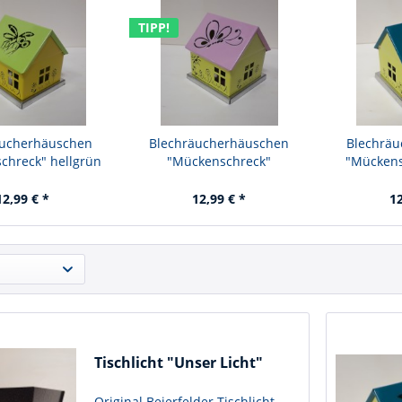
TIPP!
äucherhäuschen
Blechräucherhäuschen
Blechrä
chreck" hellgrün
"Mückenschreck"
"Mückens
Schmetterling
12,99 € *
12,99 € *
12
Tischlicht "Unser Licht"
Original Beierfelder Tischlicht