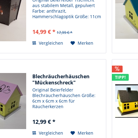
aus stabilem Metall, gepulvert
Farbe: anthrazit,
Hammerschlagoptik Größe: 11cm
x 11cm x 11cm für Teelichter
14,99 € *
17,99 € *
Vergleichen
Merken
Blechräucherhäuschen
TIPP!
"Mückenschreck"
Schmetterling
Original Beierfelder
Blechräucherhäuschen Größe:
6cm x 6cm x 6cm für
Räucherkerzen
12,99 € *
Vergleichen
Merken